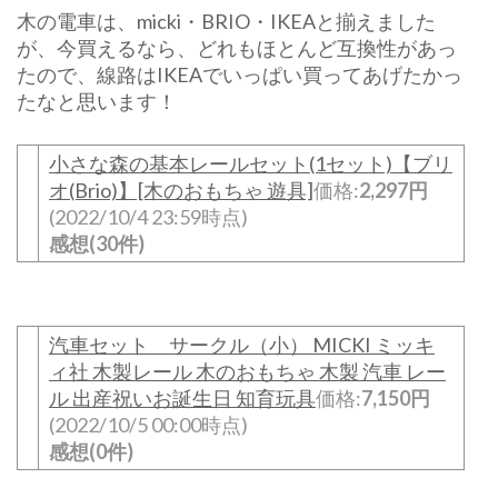
木の電車は、micki・BRIO・IKEAと揃えました
が、今買えるなら、どれもほとんど互換性があっ
たので、線路はIKEAでいっぱい買ってあげたかっ
たなと思います！
小さな森の基本レールセット(1セット)【ブリ
オ(Brio)】[木のおもちゃ 遊具]
価格:
2,297円
(2022/10/4 23:59時点)
感想(30件)
汽車セット サークル（小） MICKI ミッキ
ィ社 木製レール 木のおもちゃ 木製 汽車 レー
ル 出産祝いお誕生日 知育玩具
価格:
7,150円
(2022/10/5 00:00時点)
感想(0件)