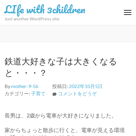
コ
LIfe with 3children
ン
テ
Just another WordPress site
ン
ツ
へ
ス
キ
鉄道大好きな子は大きくなる
ッ
プ
と・・・？
(Enter
を
By
mother-9-56
投稿日:
2022年10月5日
押
(鉄
カテゴリー:
子育て
コメントをどうぞ
す)
道
大
長男は、2歳から電車が大好きになりました。
好
き
家からちょっと散歩に行くと、電車が見える環境
な