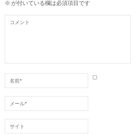
シ
※
が付いている欄は必須項目です
ョ
ン