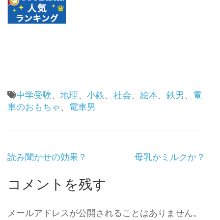
中学受験
、
地理
、
小鉄
、
社会
、
絵本
、
鉄男
、
電
車のおもちゃ
、
電車男
投
読み聞かせの効果？
母乳かミルクか？
稿
ナ
コメントを残す
ビ
ゲ
ー
メールアドレスが公開されることはありません。