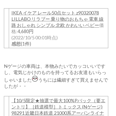
IKEA イケア レール50点セット z90320078
LILLABO リラブー 乗り物のおもちゃ 電車 線
路 おしゃれ シンプル 北欧 かわいい ベビー
価
格:
4,680円
(2022/10/5 00:01時点)
感想(1件)
Nゲージの車両は、本物みたいでカッコいいです
し、電気じかけのものを持ってるお友達もいらっ
しゃいました
うちには繊細すぎて買えませんで
したが・・
【10/5限定★抽選で最大100%Pバック（要エ
ントリ】［鉄道模型］トミックス (Nゲージ)
98291 近畿日本鉄道 21000系アーバンライナ