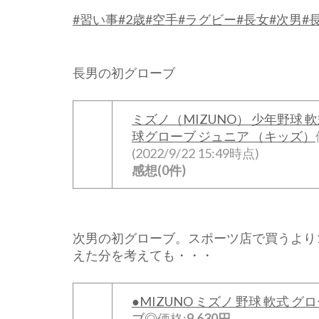
#習い事
#2歳
#空手
#ラグビー
#長女
#次男
#
長男の初グローブ
ミズノ（MIZUNO） 少年野球 軟式
球グローブ ジュニア （キッズ）
(2022/9/22 15:49時点)
感想(0件)
次男の初グローブ。スポーツ店で買うより
えた分を考えても・・・
●MIZUNO ミズノ 野球 軟式 
ブ◎
価格:
9,630円