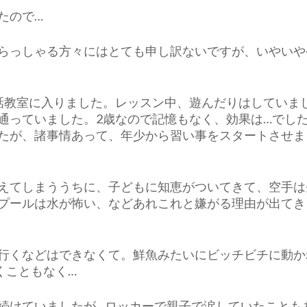
め
たので…
る
か)
らっしゃる方々にはとても申し訳ないですが、いやいや
話教室に入りました。レッスン中、遊んだりはしていま
通っていました。2歳なので記憶もなく、効果は…でした
たが、諸事情あって、年少から習い事をスタートさせま
えてしまううちに、子どもに知恵がついてきて、空手は
プールは水が怖い、などあれこれと嫌がる理由が出てき
行くなどはできなくて。鮮魚みたいにビッチビチに動か
くこともなく…
続けていましたが…ロッカーで親子で涙していたことも