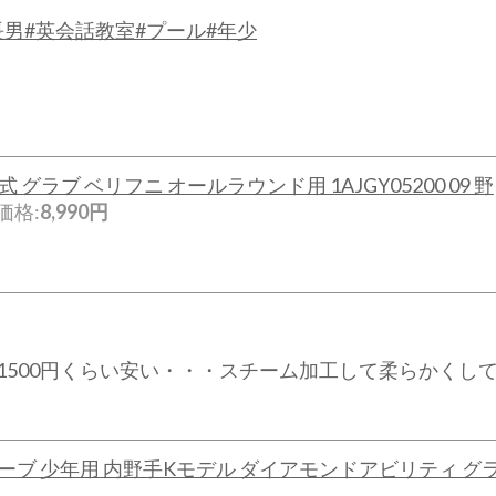
長男
#英会話教室
#プール
#年少
 グラブ ベリフニ オールラウンド用 1AJGY05200 09 野
価格:
8,990円
1500円くらい安い・・・スチーム加工して柔らかくし
グローブ 少年用 内野手Kモデル ダイアモンドアビリティ グ