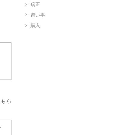
矯正
習い事
購入
てもら
ラ