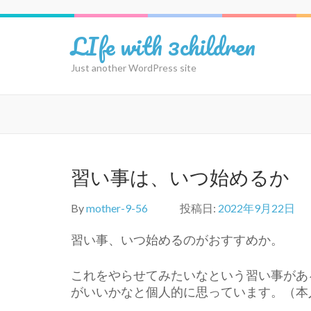
コ
ン
LIfe with 3children
テ
ン
Just another WordPress site
ツ
へ
ス
キ
ッ
プ
習い事は、いつ始めるか
(Enter
を
押
By
mother-9-56
投稿日:
2022年9月22日
す)
習い事、いつ始めるのがおすすめか。
これをやらせてみたいなという習い事があ
がいいかなと個人的に思っています。（本