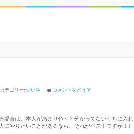
(習
カテゴリー:
習い事
コメントをどうぞ
い
事
は、
る場合は、本人があまり色々と分かってないうちに入れ
い
人にやりたいことがあるなら、それがベストですが！）
つ
始