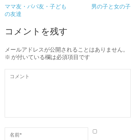
投
ママ友・パパ友・子ども
男の子と女の子
稿
の友達
ナ
ビ
コメントを残す
ゲ
ー
シ
メールアドレスが公開されることはありません。
ョ
※
が付いている欄は必須項目です
ン