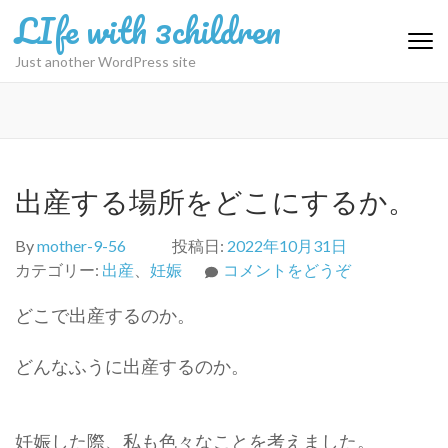
コ
LIfe with 3children
ン
テ
Just another WordPress site
ン
ツ
へ
ス
キ
出産する場所をどこにするか。
ッ
プ
By
mother-9-56
投稿日:
2022年10月31日
(Enter
(出
カテゴリー:
出産
、
妊娠
コメントをどうぞ
を
産
押
どこで出産するのか。
す
す)
る
どんなふうに出産するのか。
場
所
を
ど
妊娠した際、私も色々なことを考えました。