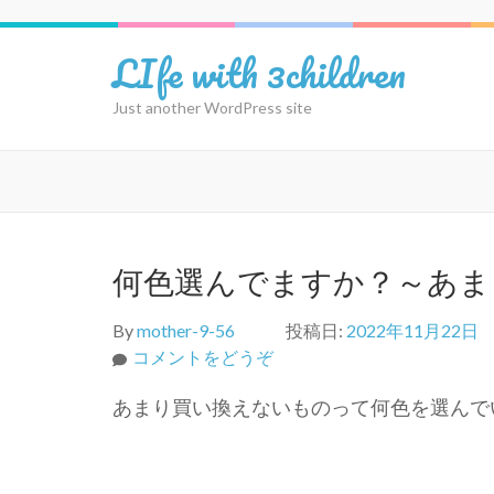
コ
ン
LIfe with 3children
テ
ン
Just another WordPress site
ツ
へ
ス
キ
ッ
プ
何色選んでますか？～あま
(Enter
を
押
By
mother-9-56
投稿日:
2022年11月22日
す)
(何
コメントをどうぞ
色
あまり買い換えないものって何色を選んで
選
ん
で
ま