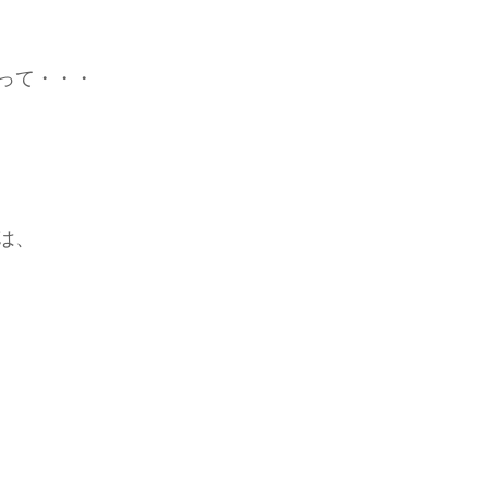
って・・・
は、