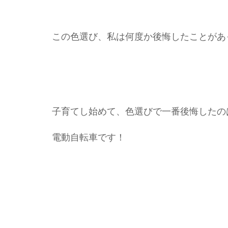
す
か？
～
この色選び、私は何度か後悔したことがあ
あ
ま
り
買
い
換
子育てし始めて、色選びで一番後悔したの
え
な
電動自転車です！
い
も
の
～)