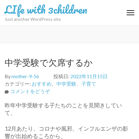
コ
LIfe with 3children
ン
テ
Just another WordPress site
ン
ツ
へ
ス
キ
中学受験で欠席するか
ッ
プ
By
mother-9-56
投稿日:
2022年11月15日
(Enter
カテゴリー:
おすすめ
、
中学受験
、
子育て
を
(中
コメントをどうぞ
押
学
す)
昨年中学受験する子たちのことを見聞きしてい
受
て、
験
で
12月あたり、コロナや風邪、インフルエンザの影
欠
響が出始めるころから、
席