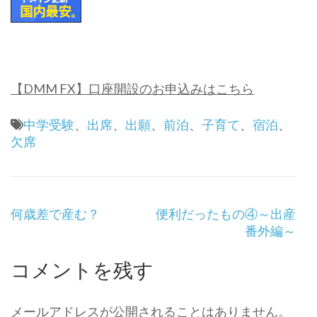
【DMM FX】口座開設のお申込みはこちら
中学受験
、
出席
、
出願
、
前泊
、
子育て
、
宿泊
、
欠席
投
何歳差で産む？
便利だったもの④～出産
稿
番外編～
ナ
ビ
コメントを残す
ゲ
ー
シ
メールアドレスが公開されることはありません。