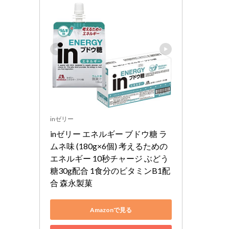
inゼリー
inゼリー エネルギー ブドウ糖 ラ
ムネ味 (180g×6個) 考えるための
エネルギー 10秒チャージ ぶどう
糖30g配合 1食分のビタミンB1配
合 森永製菓
Amazonで見る