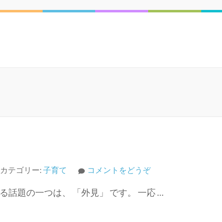
(4
カテゴリー:
子育て
コメントをどうぞ
年
話題の一つは、 「外見」 です。 一応 …
生
女
子