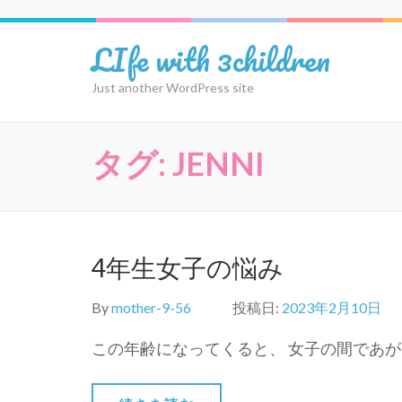
コ
ン
LIfe with 3children
テ
ン
Just another WordPress site
ツ
へ
ス
タグ:
JENNI
キ
ッ
プ
(Enter
を
4年生女子の悩み
押
す)
By
mother-9-56
投稿日:
2023年2月10日
この年齢になってくると、 女子の間であがる