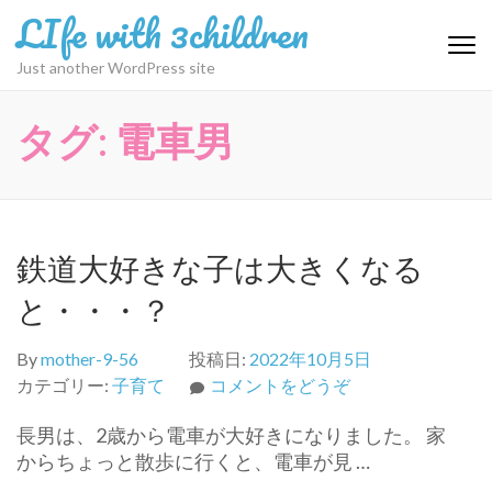
コ
LIfe with 3children
ン
テ
Just another WordPress site
ン
ツ
タグ:
電車男
へ
ス
キ
ッ
プ
鉄道大好きな子は大きくなる
(Enter
を
と・・・？
押
す)
By
mother-9-56
投稿日:
2022年10月5日
(鉄
カテゴリー:
子育て
コメントをどうぞ
道
長男は、2歳から電車が大好きになりました。 家
大
からちょっと散歩に行くと、電車が見 …
好
き