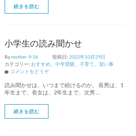
本
続きを読む
（小
1
～
4
年
小学生の読み聞かせ
生）)
By
mother-9-56
投稿日:
2022年10月29日
カテゴリー:
おすすめ
、
中学受験
、
子育て
、
習い事
(小
コメントをどうぞ
学
読み聞かせは、いつまで続けるのか。 長男は、1
生
年生まで、長女は、2年生まで、次男 …
の
読
み
続きを読む
聞
か
せ)