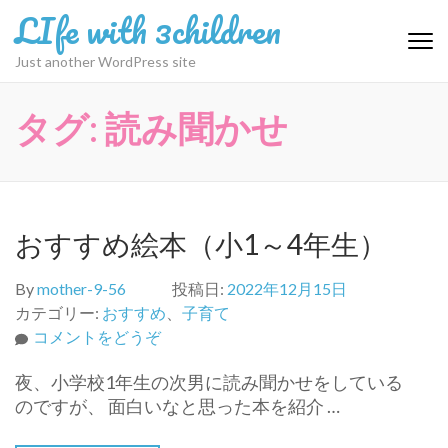
コ
LIfe with 3children
ン
テ
Just another WordPress site
ン
ツ
タグ:
読み聞かせ
へ
ス
キ
ッ
プ
おすすめ絵本（小1～4年生）
(Enter
を
By
mother-9-56
投稿日:
2022年12月15日
押
カテゴリー:
おすすめ
、
子育て
す)
(お
コメントをどうぞ
す
夜、小学校1年生の次男に読み聞かせをしている
す
のですが、 面白いなと思った本を紹介 …
め
絵