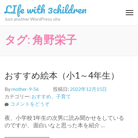
コ
LIfe with 3children
ン
テ
Just another WordPress site
ン
ツ
タグ:
角野栄子
へ
ス
キ
ッ
プ
おすすめ絵本（小1～4年生）
(Enter
を
By
mother-9-56
投稿日:
2022年12月15日
押
カテゴリー:
おすすめ
、
子育て
す)
(お
コメントをどうぞ
す
夜、小学校1年生の次男に読み聞かせをしている
す
のですが、 面白いなと思った本を紹介 …
め
絵