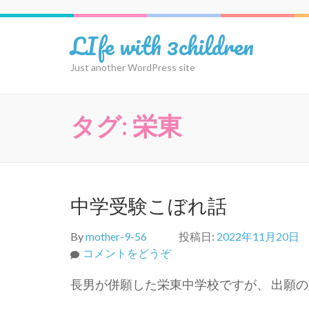
コ
ン
LIfe with 3children
テ
ン
Just another WordPress site
ツ
へ
ス
タグ:
栄東
キ
ッ
プ
(Enter
を
中学受験こぼれ話
押
す)
By
mother-9-56
投稿日:
2022年11月20日
(中
コメントをどうぞ
学
長男が併願した栄東中学校ですが、 出願の
受
験