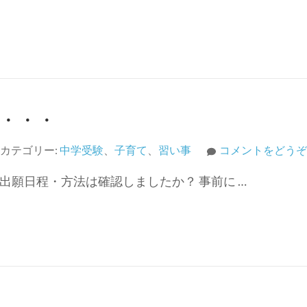
伴
う
中
学
受
験
1①)
・・・
カテゴリー:
中学受験
、
子育て
、
習い事
コメントをどうぞ
出願日程・方法は確認しましたか？ 事前に …