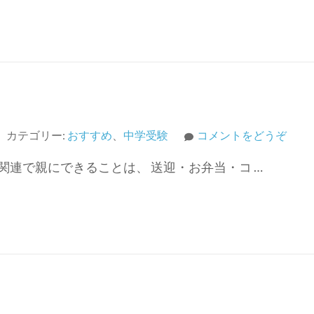
(中
カテゴリー:
おすすめ
、
中学受験
コメントをどうぞ
学
連で親にできることは、 送迎・お弁当・コ …
受
験
準
備
～
冬
②
～)