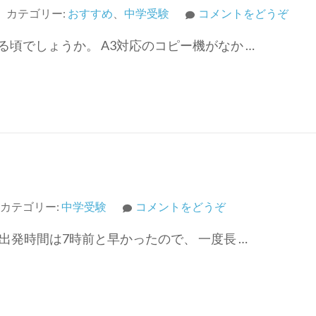
(中
カテゴリー:
おすすめ
、
中学受験
コメントをどうぞ
学
でしょうか。 A3対応のコピー機がなか …
受
験
の
準
備
～
秋
②
～)
(宿
カテゴリー:
中学受験
コメントをどうぞ
泊
出発時間は7時前と早かったので、 一度長 …
を
伴
う
中
学