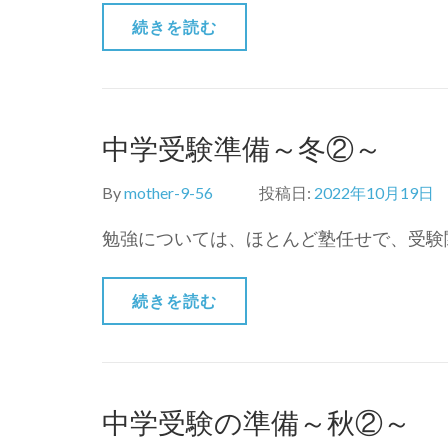
こ
続きを読む
ぼ
れ
話)
中学受験準備～冬②～
By
mother-9-56
投稿日:
2022年10月19日
勉強については、ほとんど塾任せで、受験関
続きを読む
中学受験の準備～秋②～