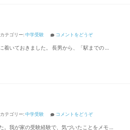
受
験
③)
(宿
カテゴリー:
中学受験
コメントをどうぞ
泊
着いておきました。 長男から、「駅までの …
を
伴
う
中
学
受
験
②)
(宿
カテゴリー:
中学受験
コメントをどうぞ
泊
た。我が家の受験経験で、気づいたことをメモ …
を