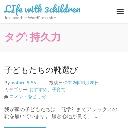
コ
LIfe with 3children
ン
テ
Just another WordPress site
ン
ツ
タグ:
持久力
へ
ス
キ
ッ
プ
子どもたちの靴選び
(Enter
を
By
mother-9-56
投稿日:
2022年10月28日
押
カテゴリー:
おすすめ
、
子育て
す)
(子
コメントをどうぞ
ど
我が家の子どもたちは、低学年までアシックスの
も
靴を履いています。 履き心地が良く、 …
た
ち