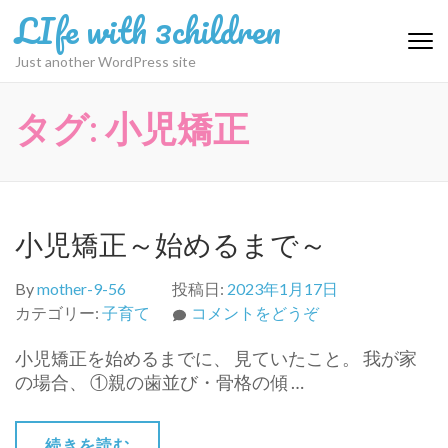
コ
LIfe with 3children
ン
テ
Just another WordPress site
ン
ツ
タグ:
小児矯正
へ
ス
キ
ッ
プ
小児矯正～始めるまで～
(Enter
を
By
mother-9-56
投稿日:
2023年1月17日
押
(小
カテゴリー:
子育て
コメントをどうぞ
す)
児
小児矯正を始めるまでに、 見ていたこと。 我が家
矯
の場合、 ①親の歯並び・骨格の傾 …
正
～
始
続きを読む