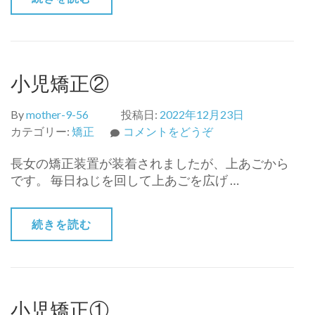
め
る
ま
で
～)
小児矯正②
By
mother-9-56
投稿日:
2022年12月23日
(小
カテゴリー:
矯正
コメントをどうぞ
児
長女の矯正装置が装着されましたが、上あごから
矯
です。 毎日ねじを回して上あごを広げ …
正
②)
続きを読む
小児矯正①