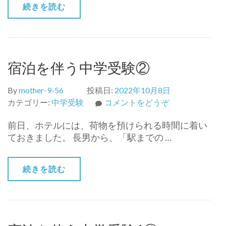
続きを読む
学
受
験
③)
宿泊を伴う中学受験②
By
mother-9-56
投稿日:
2022年10月8日
(宿
カテゴリー:
中学受験
コメントをどうぞ
泊
前日、ホテルには、荷物を預けられる時間に着い
を
ておきました。 長男から、「駅までの …
伴
う
中
続きを読む
学
受
験
②)