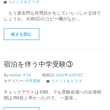
(中
コメントをどうぞ
学
もう過去問も何周目かをしていらっしゃる頃で
受
しょうか。 A3対応のコピー機がなか …
験
の
準
続きを読む
備
～
秋
②
～)
宿泊を伴う中学受験③
By
mother-9-56
投稿日:
2022年10月9日
(宿
カテゴリー:
中学受験
コメントをどうぞ
泊
チェックアウトは10時、でも受験会場への出発時
を
間は7時前と早かったので、 一度長 …
伴
う
中