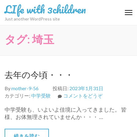
コ
LIfe with 3children
ン
テ
Just another WordPress site
ン
ツ
タグ:
埼玉
へ
ス
キ
ッ
プ
去年の今頃・・・
(Enter
を
By
mother-9-56
投稿日:
2023年1月31日
押
(去
カテゴリー:
中学受験
コメントをどうぞ
す)
年
中学受験も、いよいよ佳境に入ってきました。 皆
の
様、お体無理されていませんか・・・ …
今
頃・・・)
続きを読む