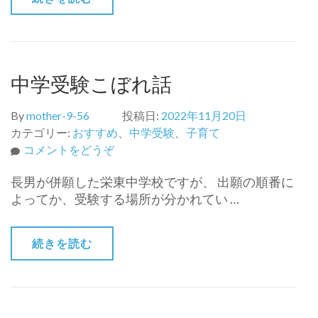
中学受験こぼれ話
By
mother-9-56
投稿日:
2022年11月20日
カテゴリー:
おすすめ
、
中学受験
、
子育て
(中
コメントをどうぞ
学
長男が併願した栄東中学校ですが、 出願の順番に
受
よってか、受験する場所が分かれてい …
験
こ
ぼ
続きを読む
れ
話)