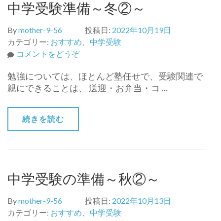
中学受験準備～冬②～
By
mother-9-56
投稿日:
2022年10月19日
カテゴリー:
おすすめ
、
中学受験
(中
コメントをどうぞ
学
勉強については、ほとんど塾任せで、受験関連で
受
親にできることは、 送迎・お弁当・コ …
験
準
備
続きを読む
～
冬
②
～)
中学受験の準備～秋②～
By
mother-9-56
投稿日:
2022年10月13日
カテゴリー:
おすすめ
、
中学受験