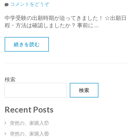
(も
コメントをどうぞ
う
中学受験の出願時期が迫ってきました！ ☆出願日
す
程・方法は確認しましたか？ 事前に …
ぐ
出
願
続きを読む
の
時
期
で
す
検索
ね・・・)
検索
Recent Posts
突然の、家購入⑰
突然の、家購入⑯