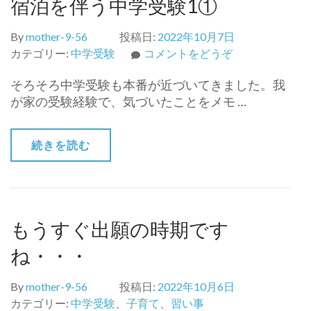
宿泊を伴う中学受験1①
By
mother-9-56
投稿日:
2022年10月7日
(宿
カテゴリー:
中学受験
コメントをどうぞ
泊
そろそろ中学受験も本番が近づいてきました。我
を
が家の受験経験で、気づいたことをメモ …
伴
う
中
続きを読む
学
受
験
1①)
もうすぐ出願の時期です
ね・・・
By
mother-9-56
投稿日:
2022年10月6日
カテゴリー:
中学受験
、
子育て
、
習い事