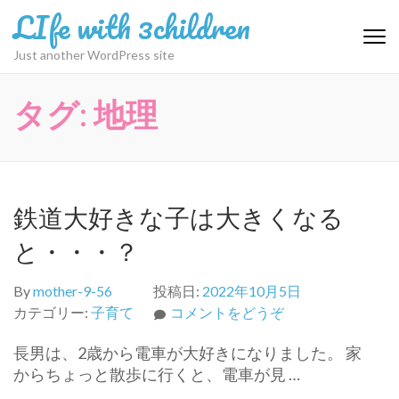
コ
LIfe with 3children
ン
テ
Just another WordPress site
ン
ツ
タグ:
地理
へ
ス
キ
ッ
プ
鉄道大好きな子は大きくなる
(Enter
を
と・・・？
押
す)
By
mother-9-56
投稿日:
2022年10月5日
(鉄
カテゴリー:
子育て
コメントをどうぞ
道
長男は、2歳から電車が大好きになりました。 家
大
からちょっと散歩に行くと、電車が見 …
好
き