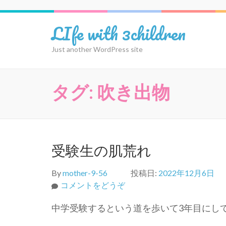
コ
ン
LIfe with 3children
テ
ン
Just another WordPress site
ツ
へ
ス
タグ:
吹き出物
キ
ッ
プ
(Enter
を
受験生の肌荒れ
押
す)
By
mother-9-56
投稿日:
2022年12月6日
(受
コメントをどうぞ
験
中学受験するという道を歩いて3年目にして
生
の