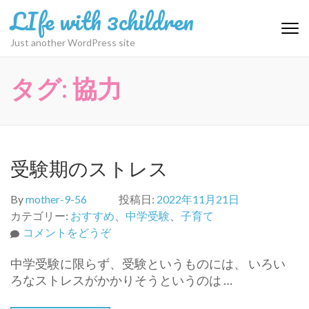
コ
LIfe with 3children
ン
テ
Just another WordPress site
ン
ツ
タグ:
協力
へ
ス
キ
ッ
プ
受験期のストレス
(Enter
を
By
mother-9-56
投稿日:
2022年11月21日
押
カテゴリー:
おすすめ
、
中学受験
、
子育て
す)
(受
コメントをどうぞ
験
中学受験に限らず、受験というものには、 いろい
期
ろなストレスがかかりそうというのは …
の
ス