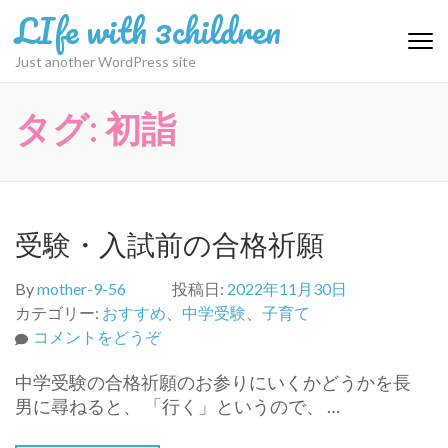
コ
LIfe with 3children
ン
テ
Just another WordPress site
ン
ツ
タグ:
初詣
へ
ス
キ
ッ
プ
受験・入試前の合格祈願
(Enter
を
By
mother-9-56
投稿日:
2022年11月30日
押
カテゴリー:
おすすめ
、
中学受験
、
子育て
す)
(受
コメントをどうぞ
験・
中学受験の合格祈願のお参りにいくかどうかを長
入
男に尋ねると、 「行く」というので、 …
試
前