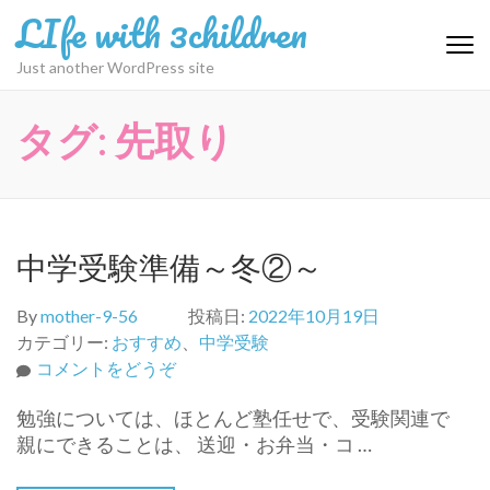
コ
LIfe with 3children
ン
テ
Just another WordPress site
ン
ツ
タグ:
先取り
へ
ス
キ
ッ
プ
中学受験準備～冬②～
(Enter
を
By
mother-9-56
投稿日:
2022年10月19日
押
カテゴリー:
おすすめ
、
中学受験
す)
(中
コメントをどうぞ
学
勉強については、ほとんど塾任せで、受験関連で
受
親にできることは、 送迎・お弁当・コ …
験
準